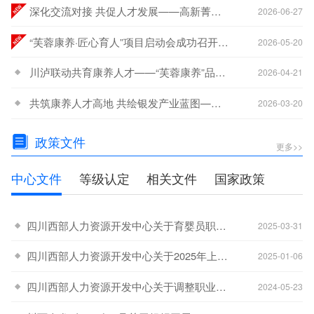
深化交流对接 共促人才发展——高新菁蓉汇智人才一行莅临西部人力资源开发中心交流座谈
2026-06-27
“芙蓉康养·匠心育人”项目启动会成功召开 政行校企协同共筑就业困难群体赋能新生态
2026-05-20
川泸联动共育康养人才——“芙蓉康养”品牌建设交流座谈会顺利举行
2026-04-21
共筑康养人才高地 共绘银发产业蓝图——“芙蓉康养”银发产业技能人才培育体系专题研讨会成功举办
2026-03-20
政策文件
更多>>
中心文件
等级认定
相关文件
国家政策
四川西部人力资源开发中心关于育婴员职业名称调整及补考安排的通知
-20
2025-03-31
四川西部人力资源开发中心关于2025年上半年在宜宾市开展职业技能等级认定工作的公告
-08
2025-01-06
四川西部人力资源开发中心关于调整职业技能等级认定收费标准的通知
-21
2024-05-23