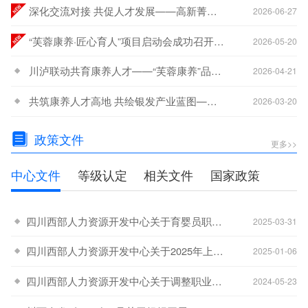
深化交流对接 共促人才发展——高新菁蓉汇智人才一行莅临西部人力资源开发中心交流座谈
2026-06-27
“芙蓉康养·匠心育人”项目启动会成功召开 政行校企协同共筑就业困难群体赋能新生态
2026-05-20
川泸联动共育康养人才——“芙蓉康养”品牌建设交流座谈会顺利举行
2026-04-21
共筑康养人才高地 共绘银发产业蓝图——“芙蓉康养”银发产业技能人才培育体系专题研讨会成功举办
2026-03-20
政策文件
更多>>
中心文件
等级认定
相关文件
国家政策
四川西部人力资源开发中心关于育婴员职业名称调整及补考安排的通知
-20
2025-03-31
四川西部人力资源开发中心关于2025年上半年在宜宾市开展职业技能等级认定工作的公告
-08
2025-01-06
四川西部人力资源开发中心关于调整职业技能等级认定收费标准的通知
-21
2024-05-23